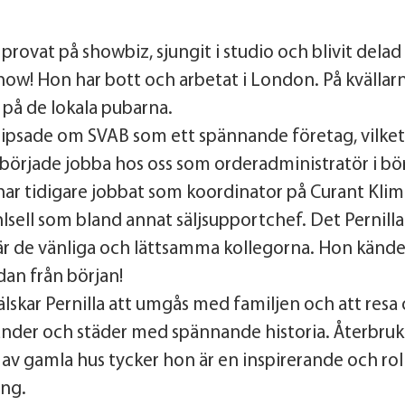
 provat på showbiz, sjungit i studio och blivit delad
show! Hon har bott och arbetat i London. På kvällar
 på de lokala pubarna.
ipsade om SVAB som ett spännande företag, vilket 
a började jobba hos oss som orderadministratör i bö
ar tidigare jobbat som koordinator på Curant Klim
sell som bland annat säljsupportchef. Det Pernilla 
r de vänliga och lättsamma kollegorna. Hon kände
dan från början!
 älskar Pernilla att umgås med familjen och att resa
änder och städer med spännande historia. Återbru
av gamla hus tycker hon är en inspirerande och rol
ing.