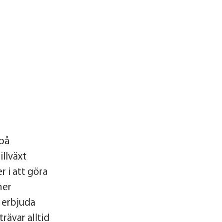
 på
llväxt
r i att göra
mer
 erbjuda
rävar alltid