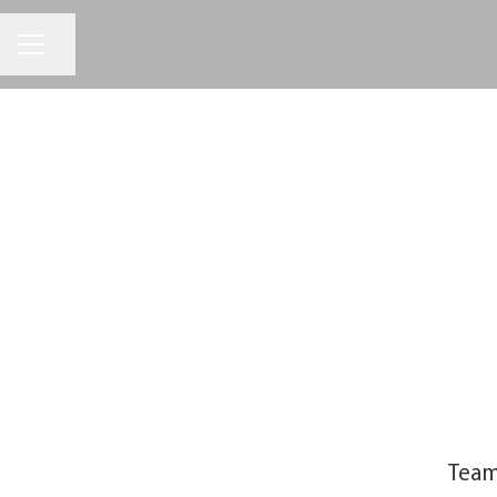
KARRIÄRMENY
Dela sidan
Team