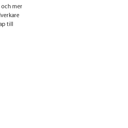
e och mer
lverkare
p till