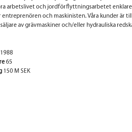
öra arbetslivet och jordförflyttningsarbetet enklar
 entreprenören och maskinisten. Våra kunder är til
säljare av grävmaskiner och/eller hydrauliska redska
1988
re
65
g
150 M SEK