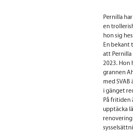
Pernilla har
en trolleri
hon sig hes
En bekant t
att Pernill
2023. Hon h
grannen Ahl
med SVAB ä
i gänget re
På fritiden
upptäcka l
renovering 
sysselsättn