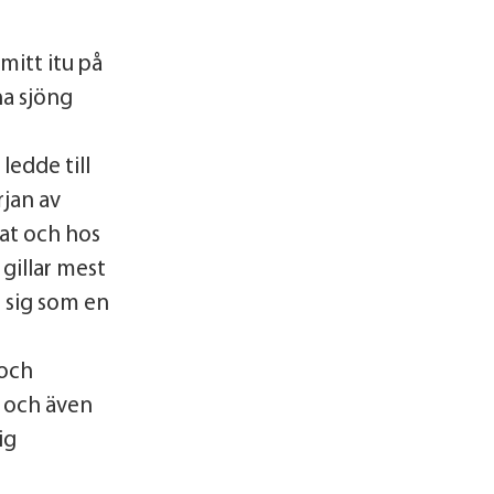
 mitt itu på
na sjöng
ledde till
rjan av
at och hos
gillar mest
 sig som en
 och
k och även
ig