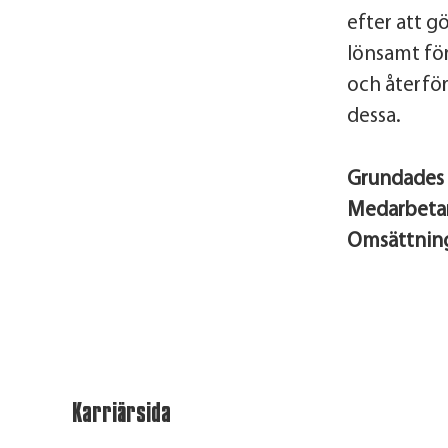
efter att g
lönsamt för
och återför
dessa.
Grundades
Medarbeta
Omsättnin
Karriärsida