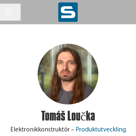
KARRIÄRMENY
Dela sidan
Tomáš Loučka
Elektronikkonstruktör –
Produktutveckling